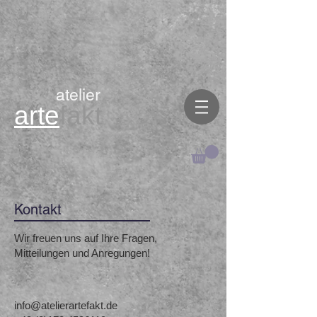
atelier
arte
fakt
Kontakt
Wir freuen uns auf Ihre Fragen,
Mitteilungen und Anregungen!
info@atelierartefakt.de