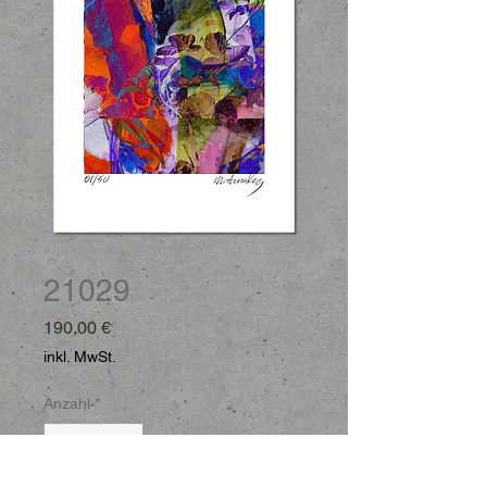
Artikelnummer: E21029
21029
Preis
190,00 €
inkl. MwSt.
Anzahl
*